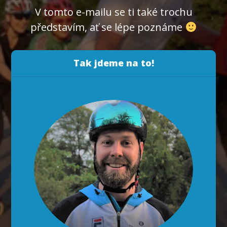
V tomto e-mailu se ti také trochu
představím, ať se lépe poznáme
Tak jdeme na to!