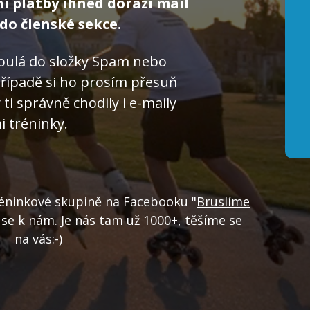
ní platby ihned dorazí mail
do členské sekce.
toulá do složky Spam nebo
ípadě si ho prosím přesuň
ti správně chodily i e-maily
i tréninky.
 tréninkové skupině na Facebooku "
Bruslíme
e se k nám. Je nás tam už 1000+, těšíme se
na vás:-)