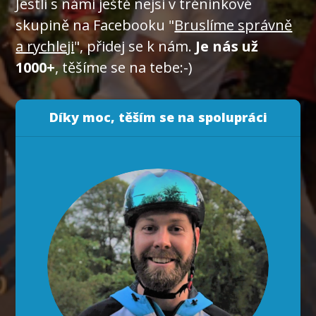
Jestli s námi ještě nejsi v tréninkové
skupině na Facebooku "
Bruslíme správně
a rychleji
", přidej se k nám.
Je nás už
1000+
, těšíme se na tebe:-)
Díky moc, těším se na spolupráci