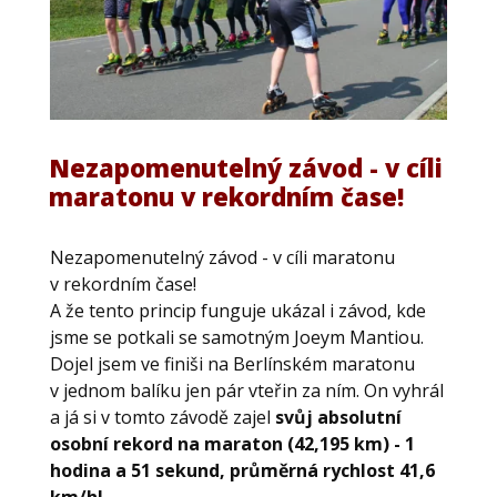
Nezapomenutelný závod - v cíli
maratonu v rekordním čase!
Nezapomenutelný závod - v cíli maratonu
v rekordním čase!
A že tento princip funguje ukázal i závod, kde
jsme se potkali se samotným Joeym Mantiou.
Dojel jsem ve finiši na Berlínském maratonu
v jednom balíku jen pár vteřin za ním. On vyhrál
a já si v tomto závodě zajel
svůj absolutní
osobní rekord na maraton (42,195 km) - 1
hodina a 51 sekund, průměrná rychlost 41,6