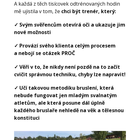
A každá z těch tisícovek odtrénovaných hodin
mě ujistila v tom, že
chci být trenér, který:
✓ Svým svěřencům otevírá oči a ukazuje jim
nové možnosti
✓ Provází svého klienta celým procesem
a nebojí se otázek PROČ
✓ Věří v to, že nikdy není pozdě na to začít
cvičit správnou techniku, chyby lze napravit!
✓ Učí takovou metodiku bruslení, která
nebude fungovat jen mladým svalnatým
atletům, ale která posune dál úplně
každého bruslaře nehledě na věk a tělesnou
konstituci