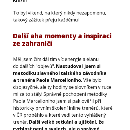
km/h!
To byl víkend, na který nikdy nezapomenu,
takový zážitek přeju každému!
Další aha momenty a inspiraci
ze zahraničí
Měl jsem čím dál tím víc energie a elánu
do dalších "objevů".
Nastudoval jsem si
metodiku slavného italského závodníka
a trenéra Paola Marcelloniho.
Vše bylo
cizojazyčně, ale ty hodiny se slovníkem v ruce
mi za to stály! Správné pochopení metodiky
Paola Marcelloniho jsem si pak ověřil při
historicky prvním školení inline trenérů, které
v ČR proběhlo a které vedl tento vyhlášený
trenér.
Další velké setkání a ujištění, že
rychlost není o svalech, ale o správné