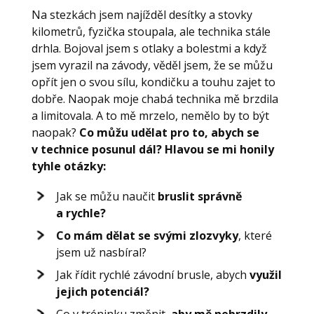
Na stezkách jsem najížděl desítky a stovky
kilometrů, fyzička stoupala, ale technika stále
drhla. Bojoval jsem s otlaky a bolestmi a když
jsem vyrazil na závody, věděl jsem, že se můžu
opřít jen o svou sílu, kondičku a touhu zajet to
dobře. Naopak moje chabá technika mě brzdila
a limitovala. A to mě mrzelo, nemělo by to být
naopak?
Co můžu udělat pro to, abych se
v technice posunul dál? Hlavou se mi honily
tyhle otázky:
Jak se můžu naučit
bruslit správně
a rychle?
Co mám dělat se svými zlozvyky
, které
jsem už nasbíral?
Jak řídit rychlé závodní brusle, abych
využil
jejich potenciál?