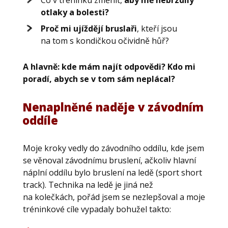
Co v tréninku změnit,
aby mě nebrzdily
otlaky a bolesti?
Proč mi ujíždějí
bruslař
i
, kteří jsou
na tom s kondičkou očividně hůř?
A hlavně: kde mám najít odpovědi? Kdo mi
poradí, abych se v tom sám neplácal?
Nenaplněné naděje v závodním
oddíle
Moje kroky vedly do závodního oddílu, kde jsem
se věnoval závodnímu bruslení, ačkoliv hlavní
náplní oddílu bylo bruslení na ledě (sport short
track). Technika na ledě je jiná než
na kolečkách, pořád jsem se nezlepšoval a moje
tréninkové cíle vypadaly bohužel takto: