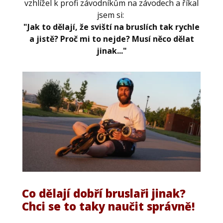
vzhlížel k profi závodníkům na závodech a říkal
jsem si:
"Jak to dělají, že sviští na bruslích tak rychle
a jistě? Proč mi to nejde? Musí něco dělat
jinak..."
Co dělají dobří bruslaři jinak?
Chci se to taky naučit správně!