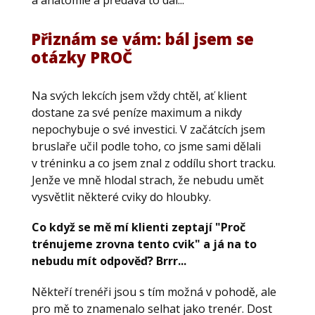
a anatomie a předává to dál...
Přiznám se vám: bál jsem se
otázky PROČ
Na svých lekcích jsem vždy chtěl, ať klient
dostane za své peníze maximum a nikdy
nepochybuje o své investici. V začátcích jsem
bruslaře učil podle toho, co jsme sami dělali
v tréninku a co jsem znal z oddílu short tracku.
Jenže ve mně hlodal strach, že nebudu umět
vysvětlit některé cviky do hloubky.
Co když se mě mí klienti zeptají "Proč
trénujeme zrovna tento cvik" a já na to
nebudu mít odpověď? Brrr...
Někteří trenéři jsou s tím možná v pohodě, ale
pro mě to znamenalo selhat jako trenér. Dost