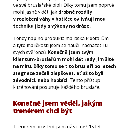
ve své bruslařské bibli. Díky tomu jsem poprvé
mohl jasně vidět, jak
drobné rozdíly
v rozložení váhy v botičce ovlivňují mou
techniku jízdy a výkony na dráze.
Tehdy naplno propukla má láska k detailům
a tyto maličkosti jsem se naučil nacházet i u
svých svěřenců.
Konečně jsem svým
klientům-bruslařům mohl dát rady jim šité
na míru. Díky tomu se tito bruslaři po letech
stagnace začali zlepšovat, ať už to byli
závodníci, nebo hobbíci.
Tento přístup
k trénování posunuje každého bruslaře.
Konečně jsem věděl, jakým
trenérem chci být
Trenérem bruslení jsem už víc než 15 let.