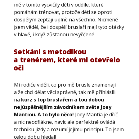
mě v tomto vycvičily děti v oddíle, které
pomáhám trénovat, protože děti se oproti
dospělým zeptají úplně na všechno. Nicméně
jsem věděl, že i dospělí bruslaři mají tyto otázky
v hlavě, i když zůstanou nevyřčené.
Setkání s metodikou
a trenérem, které mi otevřelo
oči
Mí rodiče viděli, co pro mě brusle znamenají
a že chci dělat věci správně, tak mě přihlásili
na
kurz s top bruslařem a tou dobou
nejúspěšnějším závodníkem světa Joey
Mantiou. A to bylo něco!
Joey Mantia je dříč
a nic neodflákne, navíc ale perfektně ovládá
techniku jízdy a rozumí jejímu principu. To jsem
celou dobu hledal!