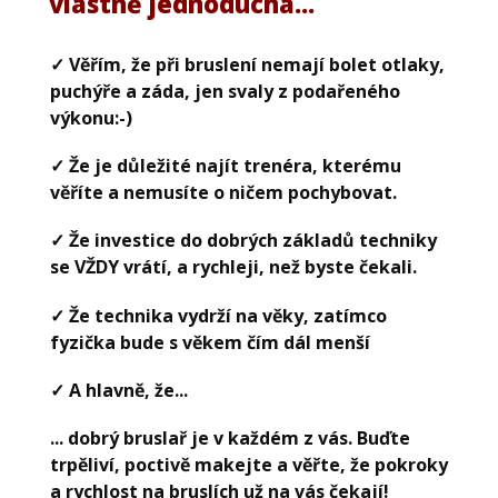
vlastně jednoduchá...
✓ Věřím, že při bruslení nemají bolet otlaky,
puchýře a záda, jen svaly z podařeného
výkonu:-)
✓ Že je důležité najít trenéra, kterému
věříte a nemusíte o ničem pochybovat.
✓ Že investice do dobrých základů techniky
se VŽDY vrátí, a rychleji, než byste čekali.
✓ Že technika vydrží na věky, zatímco
fyzička bude s věkem čím dál menší
✓ A hlavně, že...
... dobrý bruslař je v každém z vás. Buďte
trpěliví, poctivě makejte a věřte, že pokroky
a rychlost na bruslích už na vás čekají!