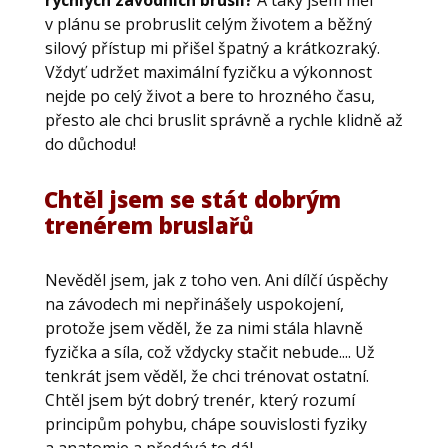
rychlých závodních bruslí?
A taky jsem měl
v plánu se probruslit celým životem a běžný
silový přístup mi přišel špatný a krátkozraký.
Vždyť udržet maximální fyzičku a výkonnost
nejde po celý život a bere to hrozného času,
přesto ale chci bruslit správně a rychle klidně až
do důchodu!
Chtěl jsem se stát dobrým
trenérem bruslařů
Nevěděl jsem, jak z toho ven. Ani dílčí úspěchy
na závodech mi nepřinášely uspokojení,
protože jsem věděl, že za nimi stála hlavně
fyzička a síla, což vždycky stačit nebude.... Už
tenkrát jsem věděl, že chci trénovat ostatní.
Chtěl jsem být dobrý trenér, který rozumí
principům pohybu, chápe souvislosti fyziky