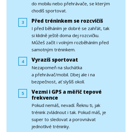
do mobilu nebo přehrávače, se kterým
chodíš sportovat.
Před tréninkem se rozcvičíš
3
I před běháním je dobré se zahřát, tak
si klidně ještě doma dej rozcvičku.
Můžeš začít i volným rozběháním před
samotným tréninkem.
Vyrazíš sportovat
4
Nezapomeň na sluchátka
a přehrávač/mobil. Dbej ale i na
bezpečnost, ať slyšíš okolí.
Vezmi i GPS a měřič tepové
5
frekvence
Pokud nemáš, nevadí. Řeknu ti, jak
trénink zvládnout i tak. Pokud máš, je
super to sledovat a porovnávat
jednotlivé tréninky.