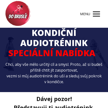
MENU
KONDIČNÍ
AUDIOTRÉNINK
SPECIÁLNÍ NABÍDKA
Chci, aby vše mělo určitý cíl a smysl. Proto, až si budeš
příště chtít jít zasportovat,
vezmi si můj audiotrénink do uší a sleduj svůj pokrok
v kondičce.
Dávej pozor!
Představuji ti audiotrénink,