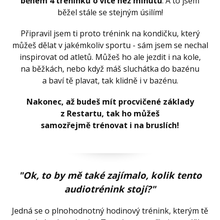
během 4 tréninků o více než minutu
. A to jsem
běžel stále se stejným úsilím!
Připravil jsem ti proto trénink na kondičku, který
můžeš dělat v jakémkoliv sportu - sám jsem se nechal
inspirovat od atletů. Můžeš ho ale jezdit i na kole,
na běžkách, nebo když máš sluchátka do bazénu
a baví tě plavat, tak klidně i v bazénu.
Nakonec, až budeš mít procvičené základy
z Restartu, tak ho můžeš
samozřejmě trénovat i na bruslích!
"Ok, to by mě také zajímalo, kolik tento
audiotrénink stojí?"
Jedná se o plnohodnotný hodinový trénink, kterým tě