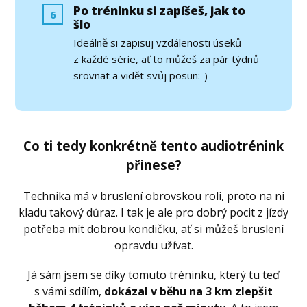
Po tréninku si zapíšeš, jak to
6
šlo
Ideálně si zapisuj vzdálenosti úseků
z každé série, ať to můžeš za pár týdnů
srovnat a vidět svůj posun:-)
Co ti tedy konkrétně tento audiotrénink
přinese?
Technika má v bruslení obrovskou roli, proto na ni
kladu takový důraz. I tak je ale pro dobrý pocit z jízdy
potřeba mít dobrou kondičku, ať si můžeš bruslení
opravdu užívat.
Já sám jsem se díky tomuto tréninku, který tu teď
s vámi sdílím,
dokázal v běhu na 3 km zlepšit