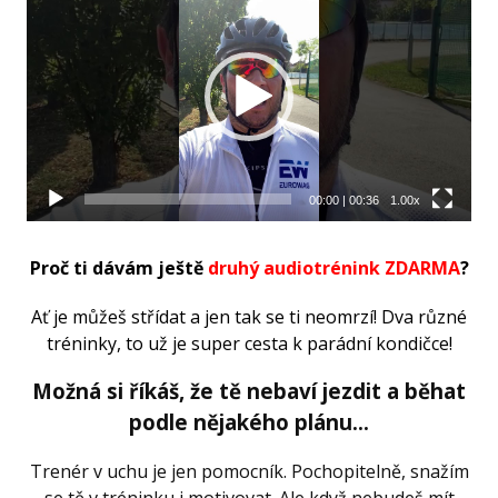
přehrávač
00:00
|
00:36
1.00x
Proč ti dávám ještě
druhý audiotrénink ZDARMA
?
Ať je můžeš střídat a jen tak se ti neomrzí! Dva různé
tréninky, to už je super cesta k parádní kondičce!
Možná si říkáš, že tě nebaví jezdit a běhat
podle nějakého plánu...
Trenér v uchu je jen pomocník. Pochopitelně, snažím
se tě v tréninku i motivovat. Ale když nebudeš mít