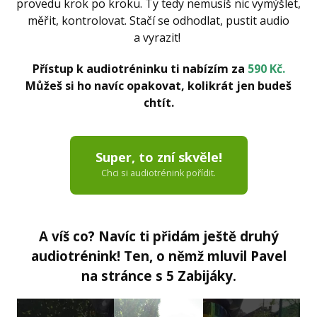
provedu krok po kroku. Ty tedy nemusíš nic vymýšlet,
měřit, kontrolovat. Stačí se odhodlat, pustit audio
a vyrazit!
Přístup k audiotréninku ti nabízím za
590 Kč.
Můžeš si ho navíc opakovat, kolikrát jen budeš
chtít.
Super, to zní skvěle!
Chci si audiotrénink pořídit.
A víš co? Navíc ti přidám ještě druhý
audiotrénink! Ten, o němž mluvil Pavel
na stránce s 5 Zabijáky.
Video