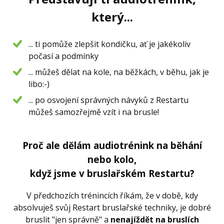
který...
... ti pomůže zlepšit kondičku, ať je jakékoliv
počasí a podmínky
... můžeš dělat na kole, na běžkách, v běhu, jak je
libo:-)
... po osvojení správných návyků z Restartu
můžeš samozřejmě vzít i na brusle!
Proč ale dělám audiotrénink na běhání
nebo kolo,
když jsme v bruslařském Restartu?
V předchozích trénincích říkám, že v době, kdy
absolvuješ svůj Restart bruslařské techniky, je dobré
bruslit "jen správně" a
nenajíždět na bruslích