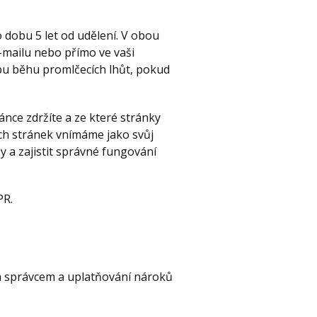
dobu 5 let od udělení. V obou
mailu nebo přímo ve vaši
bu běhu promlčecích lhůt, pokud
.
nce zdržíte a ze které stránky
ch stránek vnímáme jako svůj
 a zajistit správné fungování
PR.
 a správcem a uplatňování nároků