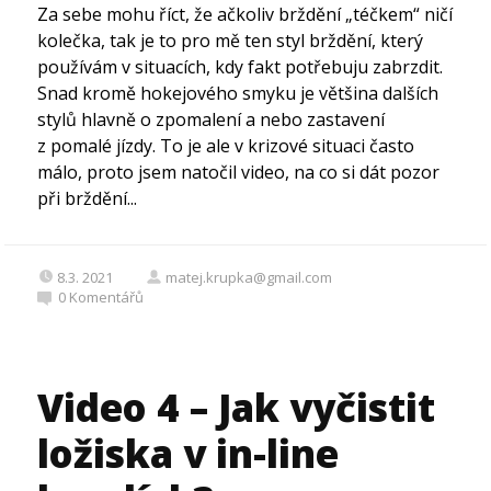
Za sebe mohu říct, že ačkoliv brždění „téčkem“ ničí
kolečka, tak je to pro mě ten styl brždění, který
používám v situacích, kdy fakt potřebuju zabrzdit.
Snad kromě hokejového smyku je většina dalších
stylů hlavně o zpomalení a nebo zastavení
z pomalé jízdy. To je ale v krizové situaci často
málo, proto jsem natočil video, na co si dát pozor
při brždění...
8.3. 2021
matej.krupka@gmail.com
0
Komentářů
Video 4 – Jak vyčistit
ložiska v in-line