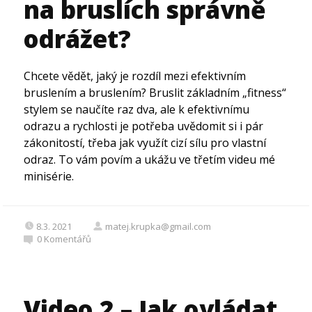
na bruslích správně
odrážet?
Chcete vědět, jaký je rozdíl mezi efektivním
bruslením a bruslením? Bruslit základním „fitness“
stylem se naučíte raz dva, ale k efektivnímu
odrazu a rychlosti je potřeba uvědomit si i pár
zákonitostí, třeba jak využít cizí sílu pro vlastní
odraz. To vám povím a ukážu ve třetím videu mé
minisérie.
8.3. 2021
matej.krupka@gmail.com
0
Komentářů
Video 2 – Jak ovládat