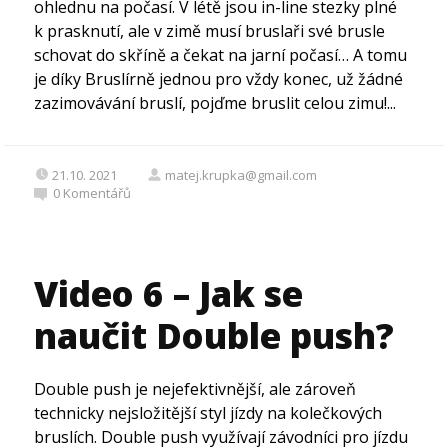
ohlednu na počasí. V létě jsou in-line stezky plné
k prasknutí, ale v zimě musí bruslaři své brusle
schovat do skříně a čekat na jarní počasí… A tomu
je díky Bruslírně jednou pro vždy konec, už žádné
zazimovávání bruslí, pojďme bruslit celou zimu!...
21.10. 2021
matej.krupka@gmail.com
0
Komentářů
Video 6 – Jak se
naučit Double push?
Double push je nejefektivnější, ale zároveň
technicky nejsložitější styl jízdy na kolečkových
bruslích. Double push využívají závodníci pro jízdu