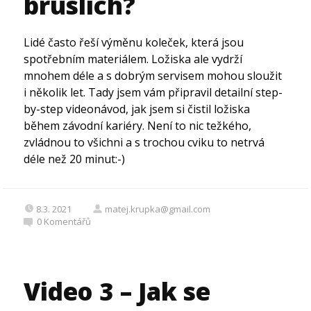
bruslích?
Lidé často řeší výměnu koleček, která jsou
spotřebním materiálem. Ložiska ale vydrží
mnohem déle a s dobrým servisem mohou sloužit
i několik let. Tady jsem vám připravil detailní step-
by-step videonávod, jak jsem si čistil ložiska
během závodní kariéry. Není to nic težkého,
zvládnou to všichni a s trochou cviku to netrvá
déle než 20 minut:-)
8.3. 2021
matej.krupka@gmail.com
0
Komentářů
Video 3 – Jak se